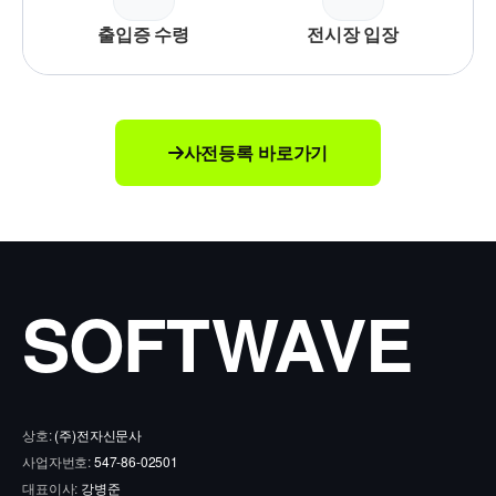
출입증 수령
전시장 입장
사전등록 바로가기
SOFTWAVE
상호:
(주)전자신문사
사업자번호:
547-86-02501
대표이사:
강병준