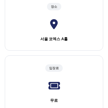
장소
서울 코엑스 A홀
입장료
무료